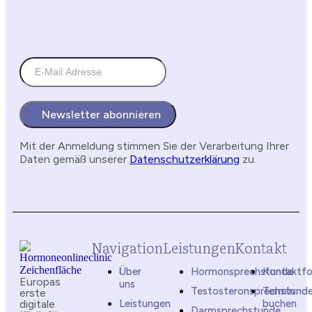
Newsletter abonnieren
Mit der Anmeldung stimmen Sie der Verarbeitung Ihrer
Daten gemäß unserer
Datenschutzerklärung
zu.
Navigation
Leistungen
Kontakt
Über
Hormonsprechstunde
Kontaktfo
Europas
uns
Testosteronsprechstund
Termin
erste
digitale
Leistungen
buchen
Darmsprechstunde